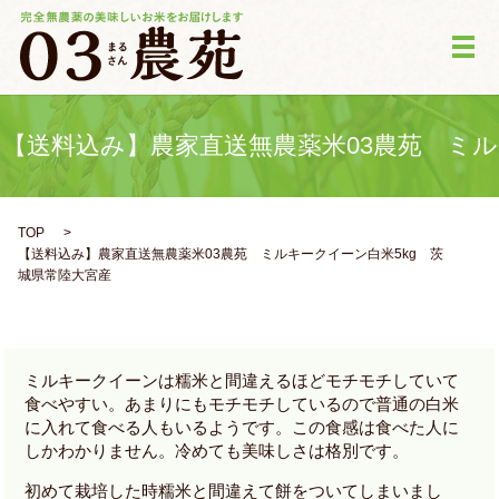
メ
【送料込み】農家直送無農薬米03農苑 ミル
TOP
キークイーン白米5kg 茨城県常陸大宮産
【送料込み】農家直送無農薬米03農苑 ミルキークイーン白米5kg 茨
城県常陸大宮産
ミルキークイーンは糯米と間違えるほどモチモチしていて
食べやすい。あまりにもモチモチしているので普通の白米
に入れて食べる人もいるようです。この食感は食べた人に
しかわかりません。冷めても美味しさは格別です。
初めて栽培した時糯米と間違えて餅をついてしまいまし