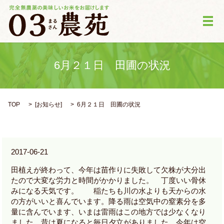
メ
6月２１日 田圃の状況
TOP
[
お知らせ
]
6月２１日 田圃の状況
2017-06-21
田植えが終わって、今年は苗作りに失敗して欠株が大分出
たので大変な労力と時間がかかりました。 丁度いい骨休
みになる天気です。 稲たちも川の水よりも天からの水
の方がいいと喜んでいます。降る雨は空気中の窒素分を多
量に含んでいます、いまは雷雨はこの地方では少なくなり
ました。昔は夏になると毎日夕立がありました。今年は空