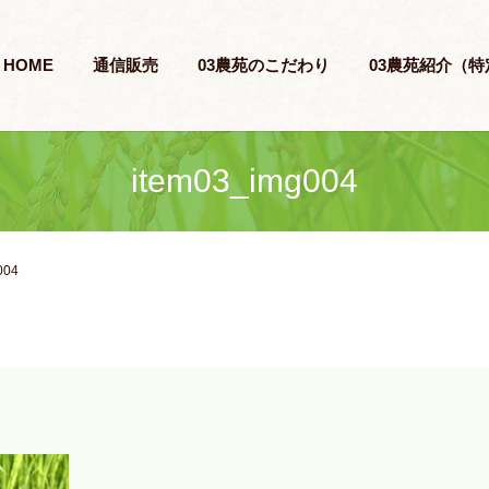
HOME
通信販売
03農苑のこだわり
03農苑紹介（
item03_img004
004