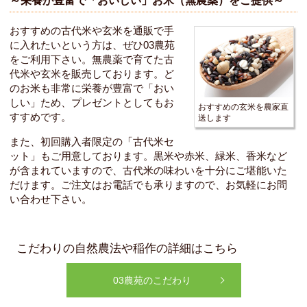
～栄養が豊富で「おいしい」お米（無農薬）をご提供～
おすすめの古代米や玄米を通販で手
に入れたいという方は、ぜひ03農苑
をご利用下さい。
無農薬
で育てた古
代米や玄米を販売しております。ど
のお米も非常に
栄養
が豊富で「
おい
しい
」ため、プレゼントとしてもお
おすすめの玄米を農家直
すすめです。
送します
また、初回購入者限定の「古代米セ
ット」もご用意しております。黒米や赤米、緑米、香米など
が含まれていますので、古代米の味わいを十分にご堪能いた
だけます。ご注文はお電話でも承りますので、お気軽にお問
い合わせ下さい。
こだわりの自然農法や稲作の詳細はこちら
03農苑のこだわり