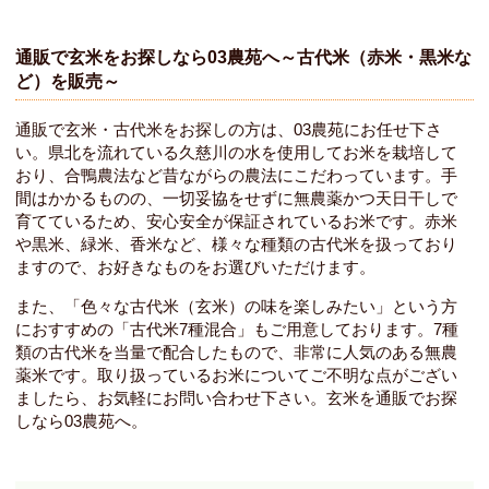
通販で玄米をお探しなら03農苑へ～古代米（赤米・黒米な
ど）を販売～
通販で玄米・古代米をお探しの方は、03農苑にお任せ下さ
い。県北を流れている久慈川の水を使用してお米を栽培して
おり、合鴨農法など昔ながらの農法にこだわっています。手
間はかかるものの、一切妥協をせずに無農薬かつ天日干しで
育てているため、安心安全が保証されているお米です。赤米
や黒米、緑米、香米など、様々な種類の古代米を扱っており
ますので、お好きなものをお選びいただけます。
また、「色々な古代米（玄米）の味を楽しみたい」という方
におすすめの「古代米7種混合」もご用意しております。7種
類の古代米を当量で配合したもので、非常に人気のある無農
薬米です。取り扱っているお米についてご不明な点がござい
ましたら、お気軽にお問い合わせ下さい。玄米を通販でお探
しなら03農苑へ。