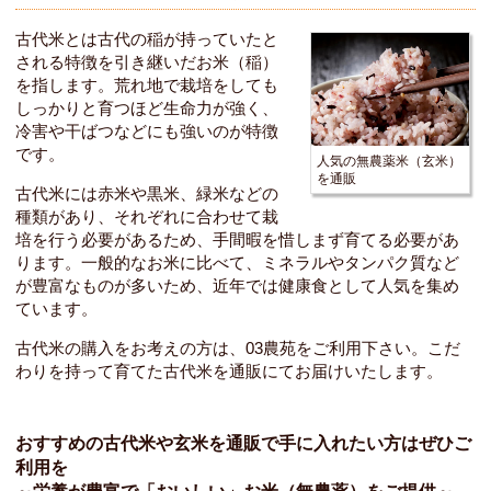
古代米とは古代の稲が持っていたと
される特徴を引き継いだお米（稲）
を指します。荒れ地で栽培をしても
しっかりと育つほど生命力が強く、
冷害や干ばつなどにも強いのが特徴
です。
人気の無農薬米（玄米）
を通販
古代米には
赤米
や
黒米
、緑米などの
種類があり、それぞれに合わせて栽
培を行う必要があるため、手間暇を惜しまず育てる必要があ
ります。一般的なお米に比べて、ミネラルやタンパク質など
が豊富なものが多いため、近年では健康食として人気を集め
ています。
古代米の購入をお考えの方は、03農苑をご利用下さい。こだ
わりを持って育てた古代米を
通販
にてお届けいたします。
おすすめの古代米や玄米を通販で手に入れたい方はぜひご
利用を