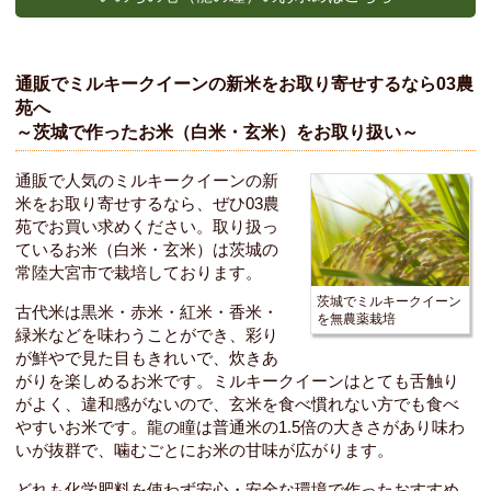
通販でミルキークイーンの新米をお取り寄せするなら03農
苑へ
～茨城で作ったお米（白米・玄米）をお取り扱い～
通販で人気のミルキークイーンの新
米をお取り寄せするなら、ぜひ03農
苑でお買い求めください。取り扱っ
ているお米（白米・玄米）は茨城の
常陸大宮市で栽培しております。
茨城でミルキークイーン
古代米は黒米・赤米・紅米・香米・
を無農薬栽培
緑米などを味わうことができ、彩り
が鮮やで見た目もきれいで、炊きあ
がりを楽しめるお米です。ミルキークイーンはとても舌触り
がよく、違和感がないので、玄米を食べ慣れない方でも食べ
やすいお米です。龍の瞳は普通米の1.5倍の大きさがあり味わ
いが抜群で、噛むごとにお米の甘味が広がります。
どれも化学肥料を使わず安心・安全な環境で作ったおすすめ