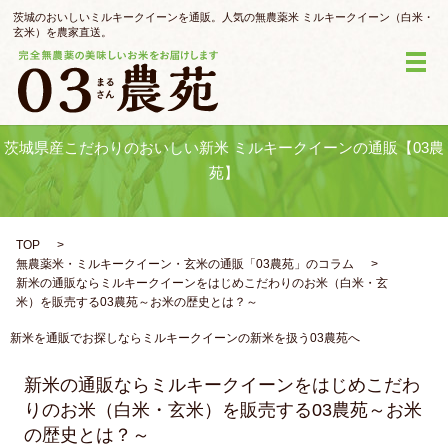
茨城のおいしいミルキークイーンを通販。人気の無農薬米 ミルキークイーン（白米・
玄米）を農家直送。
メ
茨城県産こだわりのおいしい新米 ミルキークイーンの通販【03農
苑】
TOP
無農薬米・ミルキークイーン・玄米の通販「03農苑」のコラム
新米の通販ならミルキークイーンをはじめこだわりのお米（白米・玄
米）を販売する03農苑～お米の歴史とは？～
新米を通販でお探しならミルキークイーンの新米を扱う03農苑へ
新米の通販ならミルキークイーンをはじめこだわ
りのお米（白米・玄米）を販売する03農苑～お米
の歴史とは？～