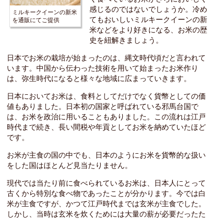
感じるのではないでしょうか。冷め
ミルキークイーンの新米
てもおいしいミルキークイーンの新
を通販にてご提供
米などをより好きになる、お米の歴
史を紐解きましょう。
日本でお米の栽培が始まったのは、縄文時代頃だと言われて
います。中国から伝わった技術を用いて始まったお米作り
は、弥生時代になると様々な地域に広まっていきます。
日本においてお米は、食料としてだけでなく貨幣としての価
値もありました。日本初の国家と呼ばれている邪馬台国で
は、お米を政治に用いることもありました。この流れは江戸
時代まで続き、長い間税や年貢としてお米を納めていたほど
です。
お米が主食の国の中でも、日本のようにお米を貨幣的な扱い
をした国はほとんど見当たりません。
現代では当たり前に食べられているお米は、日本人にとって
古くから特別な食べ物であったことが分かります。今では白
米が主食ですが、かつて江戸時代までは
玄米
が主食でした。
しかし、当時は玄米を炊くためには大量の薪が必要だったた