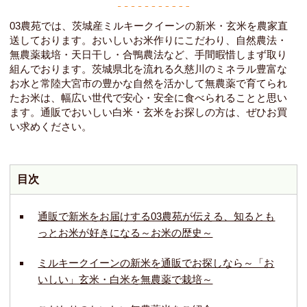
03農苑では、茨城産ミルキークイーンの新米・玄米を農家直
送しております。おいしいお米作りにこだわり、自然農法・
無農薬栽培・天日干し・合鴨農法など、手間暇惜しまず取り
組んでおります。茨城県北を流れる久慈川のミネラル豊富な
お水と常陸大宮市の豊かな自然を活かして無農薬で育てられ
たお米は、幅広い世代で安心・安全に食べられることと思い
ます。通販でおいしい白米・玄米をお探しの方は、ぜひお買
い求めください。
目次
通販で新米をお届けする03農苑が伝える、知るとも
っとお米が好きになる～お米の歴史～
ミルキークイーンの新米を通販でお探しなら～「お
いしい」玄米・白米を無農薬で栽培～